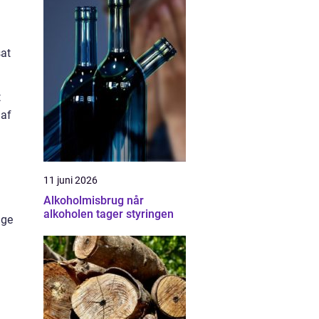
sat
t
 af
11 juni 2026
Alkoholmisbrug når
alkoholen tager styringen
age