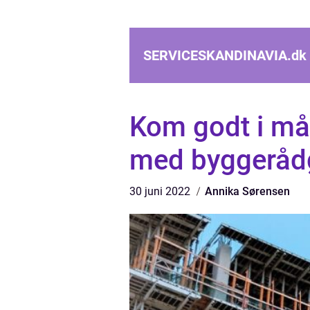
SERVICESKANDINAVIA.
dk
Kom godt i må
med byggeråd
30 juni 2022
Annika Sørensen