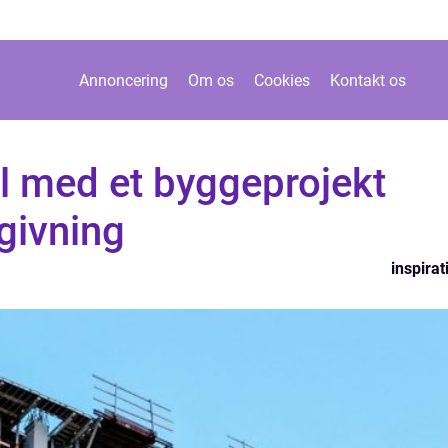
Annoncering
Om os
Cookies
Kontakt os
l med et byggeprojekt
givning
inspirat