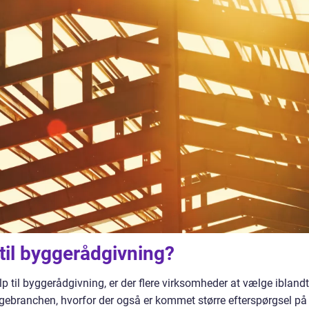
til byggerådgivning?
lp til byggerådgivning, er der flere virksomheder at vælge iblandt
yggebranchen, hvorfor der også er kommet større efterspørgsel på