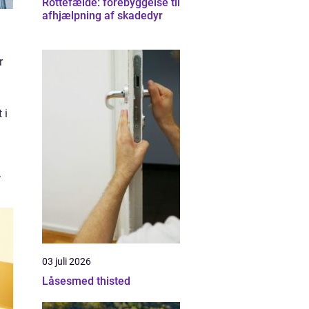
Rottefælde: forebyggelse til
afhjælpning af skadedyr
r
 i
.
03 juli 2026
Låsesmed thisted