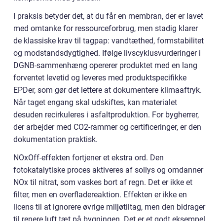
I praksis betyder det, at du får en membran, der er lavet
med omtanke for ressourceforbrug, men stadig klarer
de klassiske krav til tagpap: vandtæthed, formstabilitet
og modstandsdygtighed. Ifølge livscyklusvurderinger i
DGNB-sammenhæng opererer produktet med en lang
forventet levetid og leveres med produktspecifikke
EPDer, som gør det lettere at dokumentere klimaaftryk.
Når taget engang skal udskiftes, kan materialet
desuden recirkuleres i asfaltproduktion. For bygherrer,
der arbejder med CO2-rammer og certificeringer, er den
dokumentation praktisk.
NOxOff-effekten fortjener et ekstra ord. Den
fotokatalytiske proces aktiveres af sollys og omdanner
NOx til nitrat, som vaskes bort af regn. Det er ikke et
filter, men en overfladereaktion. Effekten er ikke en
licens til at ignorere øvrige miljøtiltag, men den bidrager
til renere luft tæt på bygningen. Det er et godt eksempel