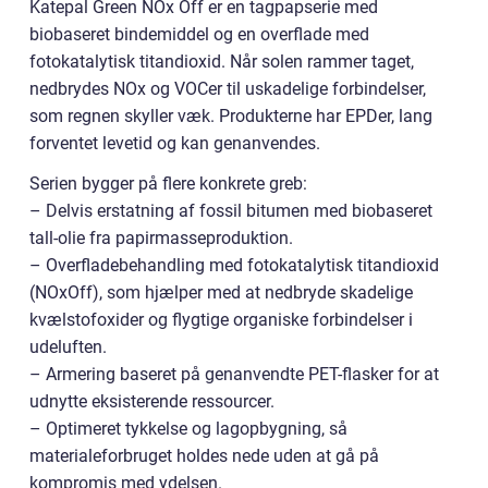
Katepal Green NOx Off er en tagpapserie med
biobaseret bindemiddel og en overflade med
fotokatalytisk titandioxid. Når solen rammer taget,
nedbrydes NOx og VOCer til uskadelige forbindelser,
som regnen skyller væk. Produkterne har EPDer, lang
forventet levetid og kan genanvendes.
Serien bygger på flere konkrete greb:
– Delvis erstatning af fossil bitumen med biobaseret
tall-olie fra papirmasseproduktion.
– Overfladebehandling med fotokatalytisk titandioxid
(NOxOff), som hjælper med at nedbryde skadelige
kvælstofoxider og flygtige organiske forbindelser i
udeluften.
– Armering baseret på genanvendte PET-flasker for at
udnytte eksisterende ressourcer.
– Optimeret tykkelse og lagopbygning, så
materialeforbruget holdes nede uden at gå på
kompromis med ydelsen.