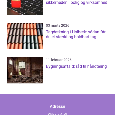
sikkerheden i bolig og virksomhed
03 marts 2026
Tagdækning i Holbæk: sådan får
du et stærkt og holdbart tag
11 februar 2026
Bygningsaffald: råd til håndtering
Adresse