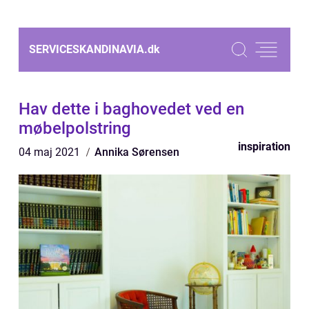
SERVICESKANDINAVIA.
dk
Hav dette i baghovedet ved en
møbelpolstring
inspiration
04 maj 2021
Annika Sørensen