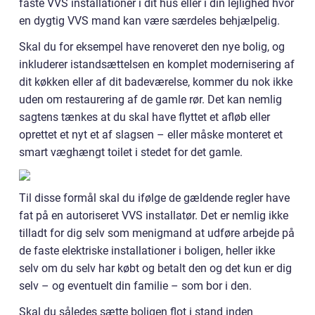
faste VVS installationer i dit hus eller i din lejlighed hvor
en dygtig VVS mand kan være særdeles behjælpelig.
Skal du for eksempel have renoveret den nye bolig, og
inkluderer istandsættelsen en komplet modernisering af
dit køkken eller af dit badeværelse, kommer du nok ikke
uden om restaurering af de gamle rør. Det kan nemlig
sagtens tænkes at du skal have flyttet et afløb eller
oprettet et nyt et af slagsen – eller måske monteret et
smart væghængt toilet i stedet for det gamle.
Til disse formål skal du ifølge de gældende regler have
fat på en autoriseret VVS installatør. Det er nemlig ikke
tilladt for dig selv som menigmand at udføre arbejde på
de faste elektriske installationer i boligen, heller ikke
selv om du selv har købt og betalt den og det kun er dig
selv – og eventuelt din familie – som bor i den.
Skal du således sætte boligen flot i stand inden