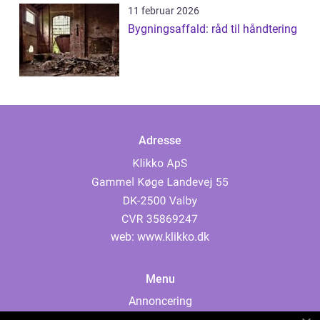
11 februar 2026
Bygningsaffald: råd til håndtering
Adresse
web:
www.klikko.dk
Menu
Annoncering