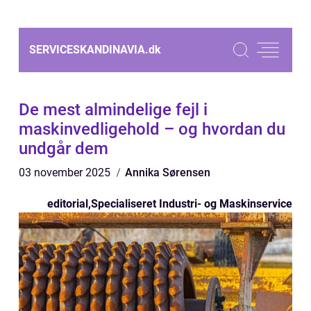
SERVICESKANDINAVIA.
dk
De mest almindelige fejl i
maskinvedligehold – og hvordan du
undgår dem
03 november 2025
Annika Sørensen
editorial
,
Specialiseret Industri- og Maskinservice