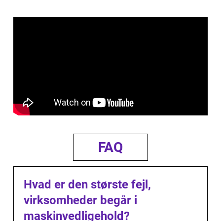
FAQ
Hvad er den største fejl,
virksomheder begår i
maskinvedligehold?