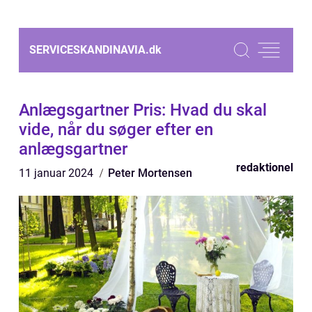
SERVICESKANDINAVIA.
dk
Anlægsgartner Pris: Hvad du skal
vide, når du søger efter en
anlægsgartner
redaktionel
11 januar 2024
Peter Mortensen