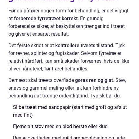
Før du påfører nogen form for behandling, er det vigtigt
at
forberede fyrretræet korrekt
. En grundig
forberedelse sikrer, at beskyttelsen trænger ind i træet
og giver et ensartet resultat.
Det første skridt er at
kontrollere træets tilstand
. Tjek
for revner, splinter og fugtskader. Selvom fyrretræ er
relativt hårdført, kan små skader forværres, hvis de ikke
bliver håndteret, før træet behandles.
Dernæst skal træets overflade
gøres ren og glat
. Støv,
snavs og gammel maling eller lak kan forhindre ny
behandling i at trænge ordentligt ind. Typisk bør du:
Slibe træet med sandpapir (start med groft og afslut
med fint)
Fjerne alt støv med en blød børste eller klud
Rense overfladen med mild sæbeopløsning og lade