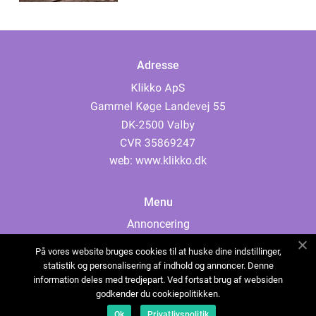
Adresse
web:
www.klikko.dk
Menu
Annoncering
Om os
På vores website bruges cookies til at huske dine indstillinger,
Cookies
statistik og personalisering af indhold og annoncer. Denne
information deles med tredjepart. Ved fortsat brug af websiden
Kontakt os
godkender du cookiepolitikken.
Sitemap
Ok
Privatlivspolitik