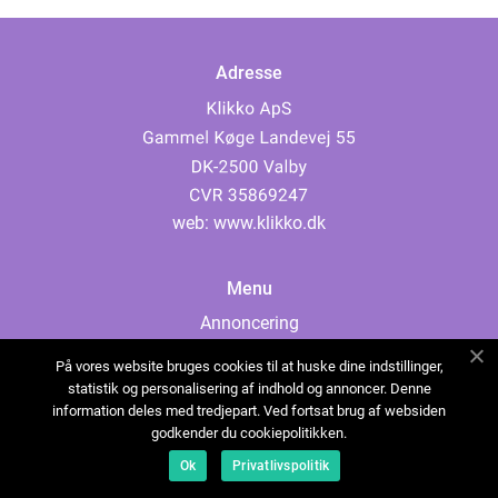
Adresse
web:
www.klikko.dk
Menu
Annoncering
Om os
På vores website bruges cookies til at huske dine indstillinger,
Cookies
statistik og personalisering af indhold og annoncer. Denne
information deles med tredjepart. Ved fortsat brug af websiden
Kontakt os
godkender du cookiepolitikken.
Sitemap
Ok
Privatlivspolitik